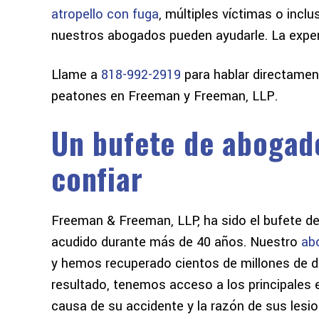
atropello con fuga
, múltiples víctimas o incl
nuestros abogados pueden ayudarle. La experi
Llame a
818-992-2919
para hablar directamen
y me
Hace casi un año tuve mi primer
Me encantarí
peatones en Freeman y Freeman, LLP.
d es
accidente de coche. Había oído
increíble 
Un bufete de abogad
tantas historias de horror sobre
estaba segu
on de
procedimientos judiciales que
metiendo pe
confiar
llevaban años, con abogados y
simple y fá
 que
compañías de seguros arrastrando
e
a la gente por el barro...
Freeman & Freeman, LLP, ha sido el bufete de
acudido durante más de 40 años. Nuestro
ab
NOELLE W
y hemos recuperado cientos de millones de d
resultado, tenemos acceso a los principales
causa de su accidente y la razón de sus lesio