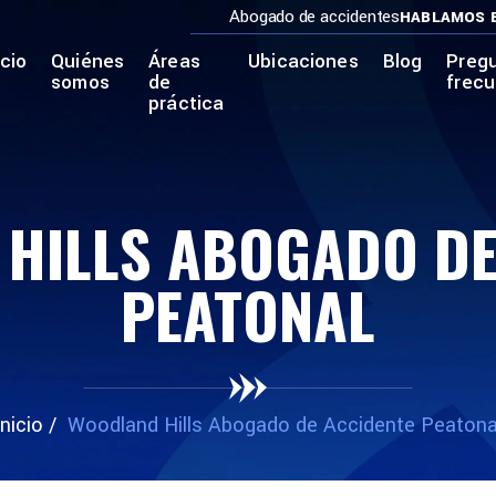
Abogado de accidentes
HABLAMOS 
icio
Quiénes
Áreas
Ubicaciones
Blog
Preg
somos
de
frec
práctica
HILLS ABOGADO DE
PEATONAL
Inicio
/
Woodland Hills Abogado de Accidente Peatona