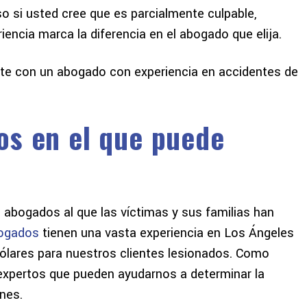
uso si usted cree que es parcialmente culpable,
encia marca la diferencia en el abogado que elija.
te con un abogado con experiencia en accidentes de
a dar las gracias a este
¡La mejor experiencia que he 
bufete de abogados. No
con un abogado! Desde el prin
os en el que puede
ro en lo que me estaba
hasta el final me sentí que 
ro hicieron el proceso
priorizado y se centró en. Gr
cil. Muy satisfecho con
por toda su ayuda Freeman
l resultado...
Freeman. Ustedes son mi #1
 abogados al que las víctimas y sus familias han
CHRIS A
GILBERT D
ogados
tienen una vasta experiencia en Los Ángeles
ólares para nuestros clientes lesionados. Como
 expertos que pueden ayudarnos a determinar la
nes.