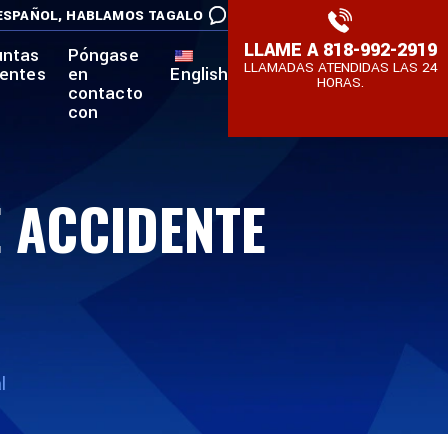
ESPAÑOL,
HABLAMOS TAGALO
LLAME A
818-992-2919
untas
Póngase
LLAMADAS ATENDIDAS LAS 24
uentes
en
English
HORAS.
contacto
con
 ACCIDENTE
l