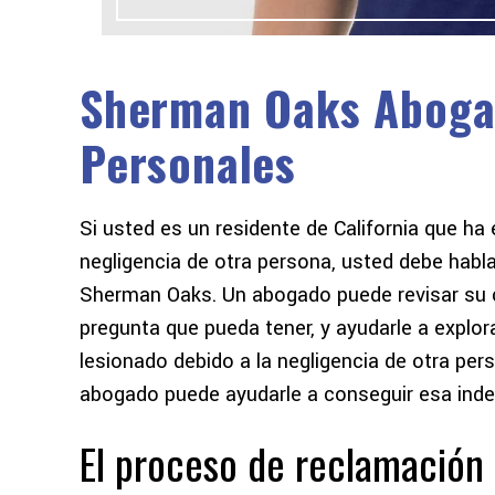
Sherman Oaks Aboga
Personales
Si usted es un residente de California que ha
y me
Hace casi un año tuve mi primer
Me encantarí
negligencia de otra persona, usted debe habl
d es
accidente de coche. Había oído
increíble 
Sherman Oaks. Un abogado puede revisar su ca
tantas historias de horror sobre
estaba segu
pregunta que pueda tener, y ayudarle a explor
on de
procedimientos judiciales que
metiendo pe
lesionado debido a la negligencia de otra p
llevaban años, con abogados y
simple y fá
abogado puede ayudarle a conseguir esa ind
 que
compañías de seguros arrastrando
e
a la gente por el barro...
El proceso de reclamación
NOELLE W