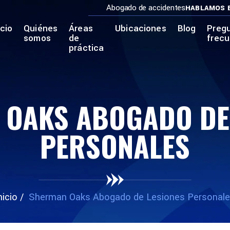
Abogado de accidentes
HABLAMOS 
icio
Quiénes
Áreas
Ubicaciones
Blog
Preg
somos
de
frec
práctica
OAKS ABOGADO DE
PERSONALES
nicio
/
Sherman Oaks Abogado de Lesiones Personal