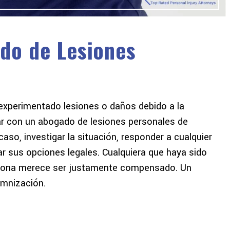
do de Lesiones
 experimentado lesiones o daños debido a la
a dar las gracias a este
¡La mejor experiencia que he 
ar con un abogado de lesiones personales de
bufete de abogados. No
con un abogado! Desde el prin
so, investigar la situación, responder a cualquier
ro en lo que me estaba
hasta el final me sentí que 
ar sus opciones legales. Cualquiera que haya sido
ro hicieron el proceso
priorizado y se centró en. Gr
ersona merece ser justamente compensado. Un
cil. Muy satisfecho con
por toda su ayuda Freeman
emnización.
l resultado...
Freeman. Ustedes son mi #1
CHRIS A
GILBERT D