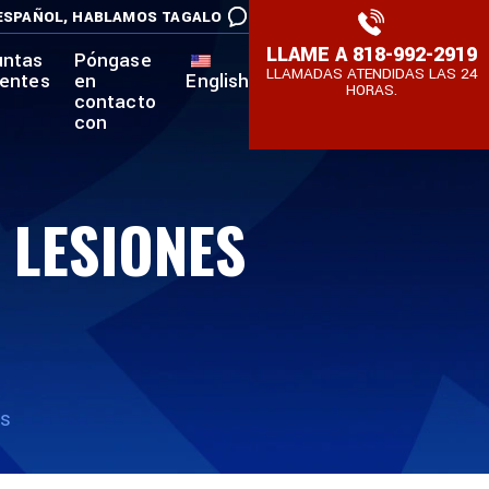
ESPAÑOL,
HABLAMOS TAGALO
LLAME A
818-992-2919
untas
Póngase
LLAMADAS ATENDIDAS LAS 24
uentes
en
English
HORAS.
contacto
con
 LESIONES
es