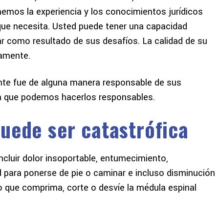
nemos la experiencia y los conocimientos jurídicos
que necesita. Usted puede tener una capacidad
jar como resultado de sus desafíos. La calidad de su
vamente.
a dar las gracias a este
¡La mejor experiencia que he 
bufete de abogados. No
con un abogado! Desde el prin
cante fue de alguna manera responsable de sus
ro en lo que me estaba
hasta el final me sentí que 
 en que podemos hacerlos responsables.
ro hicieron el proceso
priorizado y se centró en. Gr
uede ser catastrófica
cil. Muy satisfecho con
por toda su ayuda Freeman
l resultado...
Freeman. Ustedes son mi #1
cluir dolor insoportable, entumecimiento,
CHRIS A
GILBERT D
d para ponerse de pie o caminar e incluso disminución
mo que comprima, corte o desvíe la médula espinal