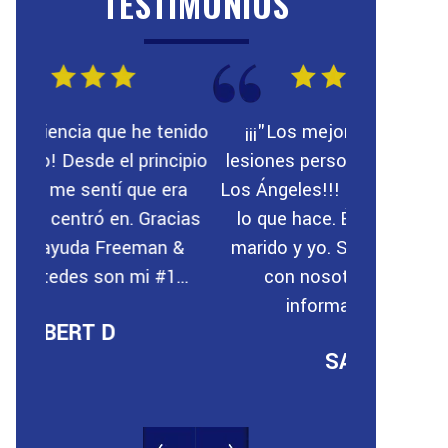
TESTIMONIOS
tenido
¡¡¡"Los mejores abogados de
"Estuv
cipio
lesiones personales en el área de
accidente d
era
Los Ángeles!!! Stan es increíble en
y la policí
acias
lo que hace. Él representó a mi
Ningún abo
 &
marido y yo. Se tomó su tiempo
hasta que
...
con nosotros y fue muy
Freeman. 
informativo. Stan...
SARA T