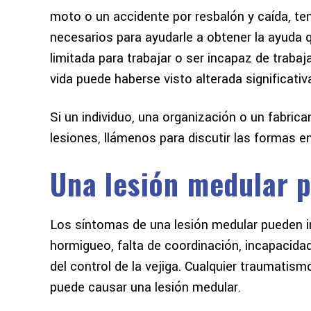
moto o un accidente por resbalón y caída, te
necesarios para ayudarle a obtener la ayuda 
limitada para trabajar o ser incapaz de traba
vida puede haberse visto alterada significati
y me
Hace casi un año tuve mi primer
Me encantarí
d es
accidente de coche. Había oído
increíble 
Si un individuo, una organización o un fabri
tantas historias de horror sobre
estaba segu
lesiones, llámenos para discutir las formas
on de
procedimientos judiciales que
metiendo pe
Una lesión medular p
llevaban años, con abogados y
simple y fá
 que
compañías de seguros arrastrando
e
a la gente por el barro...
Los síntomas de una lesión medular pueden in
hormigueo, falta de coordinación, incapacida
NOELLE W
del control de la vejiga. Cualquier traumatis
puede causar una lesión medular.