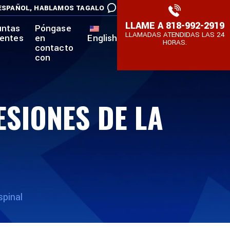
ESPAÑOL,
HABLAMOS TAGALO
LLAME A
818-992-2919
untas
Póngase
LLAMADAS ATENDIDAS LAS 24
uentes
en
English
HORAS.
contacto
con
SIONES DE LA
spinal