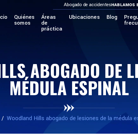
Abogado de accidentes
HABLAMOS 
icio
Quiénes
Áreas
Ubicaciones
Blog
Preg
somos
de
frec
práctica
LLS ABOGADO DE LE
MÉDULA ESPINAL
/
Woodland Hills abogado de lesiones de la médula e