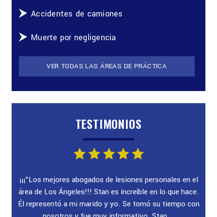
Accidentes de camiones
Muerte por negligencia
VER TODAS LAS ÁREAS DE PRÁCTICA
TESTIMONIOS
ado!
¡¡¡"Los mejores abogados de lesiones personales en el
"E
ra
área de Los Ángeles!!! Stan es increíble en lo que hace.
au
yuda
Él representó a mi marido y yo. Se tomó su tiempo con
nosotros y fue muy informativo. Stan...