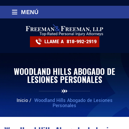
≡
MENÚ
LLAME A
818-992-2919
WOODLAND HILLS ABOGADO DE
LESIONES PERSONALES
Inicio
/
Woodland Hills Abogado de Lesiones
Personales