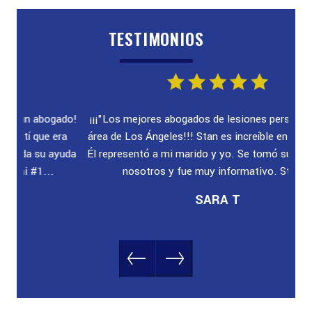
TESTIMONIOS
ado!
¡¡¡"Los mejores abogados de lesiones personales en el
"E
ra
área de Los Ángeles!!! Stan es increíble en lo que hace.
au
yuda
Él representó a mi marido y yo. Se tomó su tiempo con
nosotros y fue muy informativo. Stan...
SARA T