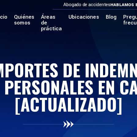
Abogado de accidentes
HABLAMOS 
icio
Quiénes
Áreas
Ubicaciones
Blog
Preg
somos
de
frec
práctica
MPORTES DE INDEM
 PERSONALES EN C
[ACTUALIZADO]