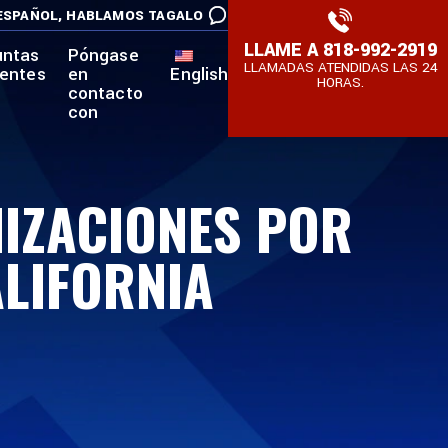
ESPAÑOL,
HABLAMOS TAGALO
LLAME A
818-992-2919
untas
Póngase
LLAMADAS ATENDIDAS LAS 24
uentes
en
English
HORAS.
contacto
con
NIZACIONES POR
ALIFORNIA