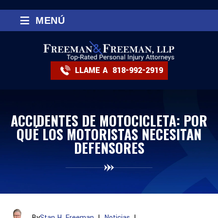
≡
MENÚ
LLAME A
818-992-2919
ACCIDENTES DE MOTOCICLETA: POR
QUÉ LOS MOTORISTAS NECESITAN
DEFENSORES
By
Stan H. Freeman
|
Noticias
|