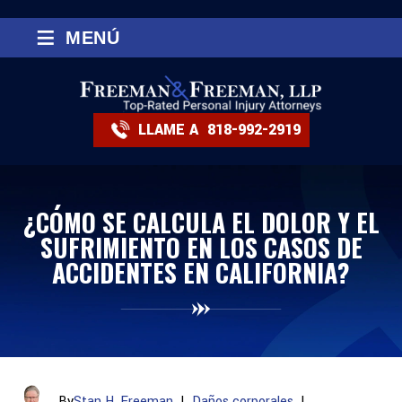
≡
MENÚ
LLAME A
818-992-2919
¿CÓMO SE CALCULA EL DOLOR Y EL
SUFRIMIENTO EN LOS CASOS DE
ACCIDENTES EN CALIFORNIA?
By
Stan H. Freeman
|
Daños corporales
|