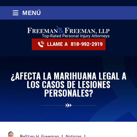
≡
MENÚ
LLAME A
818-992-2919
¿AFECTA LA MARIHUANA LEGAL A
LOS CASOS DE LESIONES
PERSONALES?
By
Stan H. Freeman
|
Noticias
|