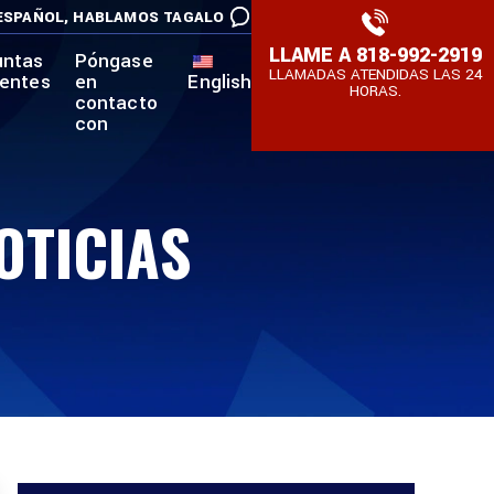
ESPAÑOL,
HABLAMOS TAGALO
LLAME A
818-992-2919
untas
Póngase
LLAMADAS ATENDIDAS LAS 24
uentes
en
English
HORAS.
contacto
con
OTICIAS