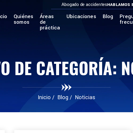
Abogado de accidentes
HABLAMOS 
icio
Quiénes
Áreas
Ubicaciones
Blog
Preg
somos
de
frec
práctica
O DE CATEGORÍA:
N
Inicio
/
Blog
/
Noticias