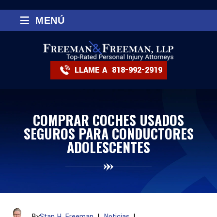
≡
MENÚ
LLAME A
818-992-2919
COMPRAR COCHES USADOS
SEGUROS PARA CONDUCTORES
ADOLESCENTES
By
Stan H. Freeman
|
Noticias
|