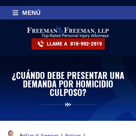
≡
MENÚ
LLAME A
818-992-2919
¿CUÁNDO DEBE PRESENTAR UNA
DEMANDA POR HOMICIDIO
CULPOSO?
By
Stan H. Freeman
|
Noticias
|