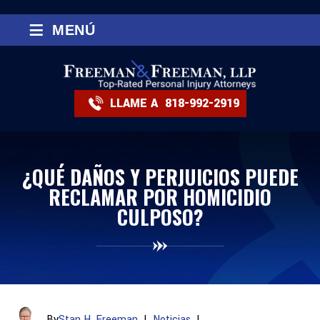
≡
MENÚ
LLAME A
818-992-2919
¿QUÉ DAÑOS Y PERJUICIOS PUEDE
RECLAMAR POR HOMICIDIO
CULPOSO?
By
Stan H. Freeman
|
Noticias
|