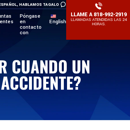
ESPAÑOL,
HABLAMOS TAGALO
LLAME A
818-992-2919
untas
Póngase
LLAMADAS ATENDIDAS LAS 24
uentes
en
English
HORAS.
contacto
con
OR CUANDO UN
 ACCIDENTE?