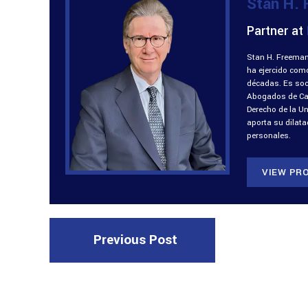
Stan H.
Partner at
Stan H. Freeman
ha ejercido com
décadas. Es soci
Abogados de Cali
Derecho de la U
aporta su dilat
personales.
VIEW PRO
Previous Post