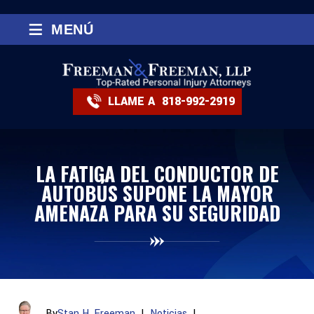
≡
MENÚ
LLAME A
818-992-2919
LA FATIGA DEL CONDUCTOR DE
AUTOBÚS SUPONE LA MAYOR
AMENAZA PARA SU SEGURIDAD
By
Stan H. Freeman
|
Noticias
|