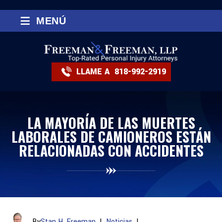
≡
MENÚ
LLAME A
818-992-2919
LA MAYORÍA DE LAS MUERTES
LABORALES DE CAMIONEROS ESTÁN
RELACIONADAS CON ACCIDENTES
By
Stan H. Freeman
|
Noticias
|