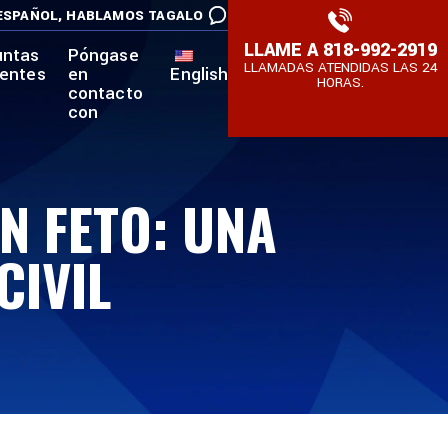
ESPAÑOL,
HABLAMOS TAGALO
LLAME A
818-992-2919
untas
Póngase
LLAMADAS ATENDIDAS LAS 24
uentes
en
English
HORAS.
contacto
con
N FETO: UNA
IVIL