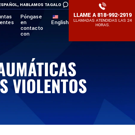
ESPAÑOL,
HABLAMOS TAGALO
LLAME A
818-992-2919
untas
Póngase
LLAMADAS ATENDIDAS LAS 24
uentes
en
English
HORAS.
contacto
con
RAUMÁTICAS
S VIOLENTOS