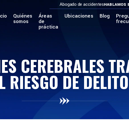
Abogado de accidentes
HABLAMOS 
icio
Quiénes
Áreas
Ubicaciones
Blog
Preg
somos
de
frec
práctica
NES CEREBRALES T
L RIESGO DE DELITO