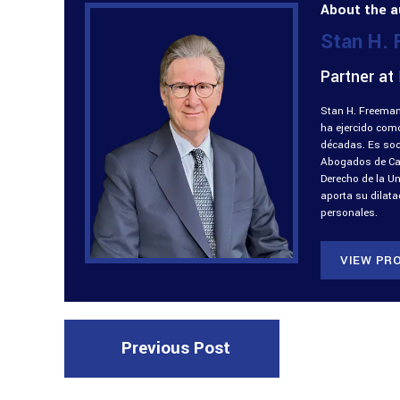
About the a
Stan H.
Partner at
Stan H. Freeman
ha ejercido com
décadas. Es soci
Abogados de Cali
Derecho de la U
aporta su dilat
personales.
VIEW PRO
Previous Post