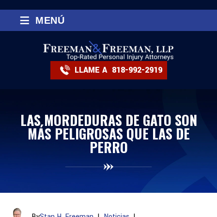
≡
MENÚ
LLAME A
818-992-2919
LAS MORDEDURAS DE GATO SON
MÁS PELIGROSAS QUE LAS DE
PERRO
By
Stan H. Freeman
|
Noticias
|