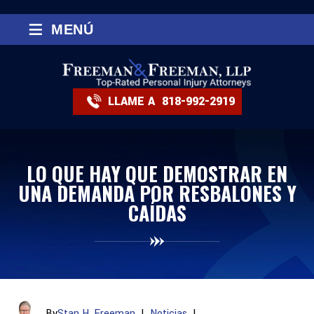
≡
MENÚ
LLAME A
818-992-2919
LO QUE HAY QUE DEMOSTRAR EN
UNA DEMANDA POR RESBALONES Y
CAÍDAS
By
Stan H. Freeman
|
Noticias
|