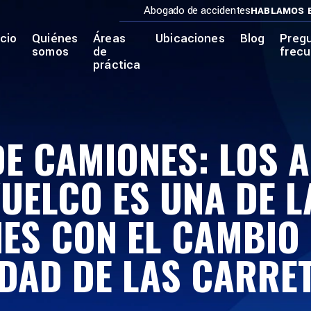
Abogado de accidentes
HABLAMOS 
icio
Quiénes
Áreas
Ubicaciones
Blog
Preg
somos
de
frec
práctica
E CAMIONES: LOS 
VUELCO ES UNA DE L
S CON EL CAMBIO 
DAD DE LAS CARRET