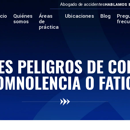
Abogado de accidentes
HABLAMOS 
icio
Quiénes
Áreas
Ubicaciones
Blog
Preg
somos
de
frec
práctica
ES PELIGROS DE C
OMNOLENCIA O FATI