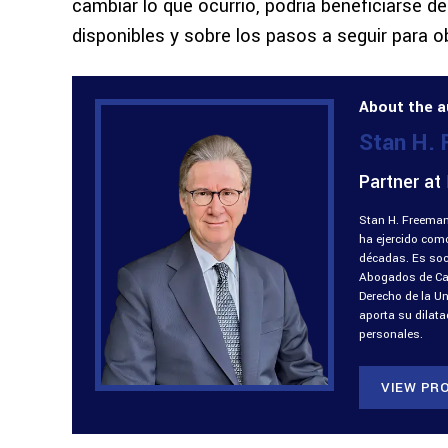
cambiar lo que ocurrió, podría beneficiarse de
disponibles y sobre los pasos a seguir para o
About the a
Stan H.
Partner at
Stan H. Freeman
ha ejercido com
décadas. Es soci
Abogados de Cali
Derecho de la U
aporta su dilat
personales.
VIEW PRO