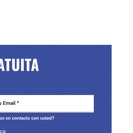
ATUITA
s en contacto con usted?
*
ico