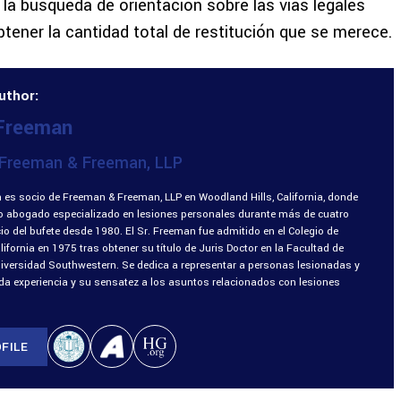
 la búsqueda de orientación sobre las vías legales
btener la cantidad total de restitución que se merece.
uthor:
 Freeman
Freeman & Freeman, LLP
 es socio de Freeman & Freeman, LLP en Woodland Hills, California, donde
o abogado especializado en lesiones personales durante más de cuatro
o del bufete desde 1980. El Sr. Freeman fue admitido en el Colegio de
fornia en 1975 tras obtener su título de Juris Doctor en la Facultad de
niversidad Southwestern. Se dedica a representar a personas lesionadas y
ada experiencia y su sensatez a los asuntos relacionados con lesiones
FILE