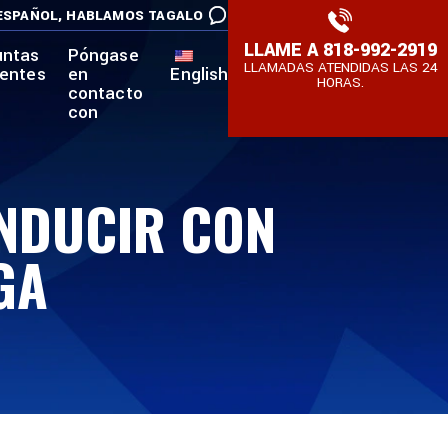
ESPAÑOL,
HABLAMOS TAGALO
LLAME A
818-992-2919
untas
Póngase
LLAMADAS ATENDIDAS LAS 24
uentes
en
English
HORAS.
contacto
con
ONDUCIR CON
GA