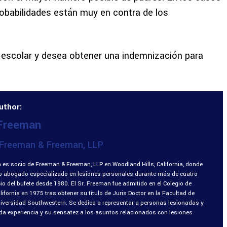
obabilidades están muy en contra de los
s escolar y desea obtener una indemnización para
uthor:
 Freeman
Freeman & Freeman, LLP
 es socio de Freeman & Freeman, LLP en Woodland Hills, California, donde
o abogado especializado en lesiones personales durante más de cuatro
o del bufete desde 1980. El Sr. Freeman fue admitido en el Colegio de
fornia en 1975 tras obtener su título de Juris Doctor en la Facultad de
niversidad Southwestern. Se dedica a representar a personas lesionadas y
ada experiencia y su sensatez a los asuntos relacionados con lesiones