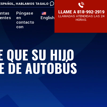
ESPAÑOL,
HABLAMOS TAGALO
LLAME A
818-992-2919
untas
Póngase
LLAMADAS ATENDIDAS LAS 24
uentes
en
English
HORAS.
contacto
con
 QUE SU HIJO
TE DE AUTOBÚS