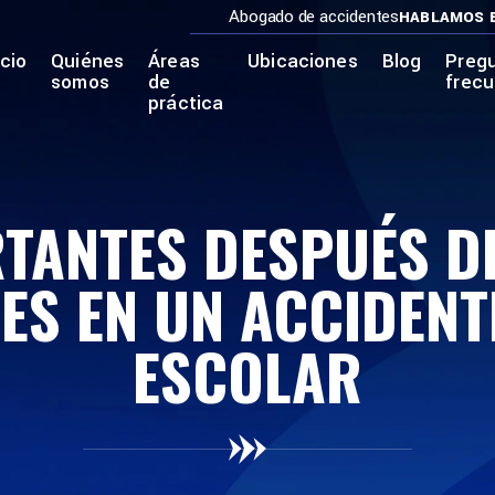
Abogado de accidentes
HABLAMOS 
icio
Quiénes
Áreas
Ubicaciones
Blog
Preg
somos
de
frec
práctica
TANTES DESPUÉS DE
ES EN UN ACCIDEN
ESCOLAR