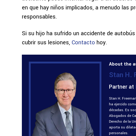
en que hay niños implicados, a menudo las pr
responsables.
Si su hijo ha sufrido un accidente de autobú
cubrir sus lesiones,
Contacto
hoy.
About the a
Stan H.
Partner at
Stan H. Freeman
ha ejercido com
décadas. Es soci
Abogados de Cali
Derecho de la U
aporta su dilat
personales.