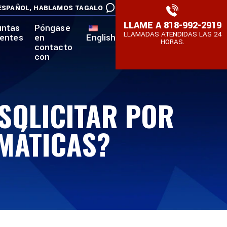
ESPAÑOL,
HABLAMOS TAGALO
LLAME A
818-992-2919
untas
Póngase
LLAMADAS ATENDIDAS LAS 24
uentes
en
English
HORAS.
contacto
con
 SOLICITAR POR
MÁTICAS?