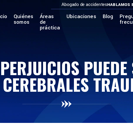
Abogado de accidentes
HABLAMOS 
icio
Quiénes
Áreas
Ubicaciones
Blog
Preg
somos
de
frec
práctica
PERJUICIOS PUEDE
S CEREBRALES TRAU