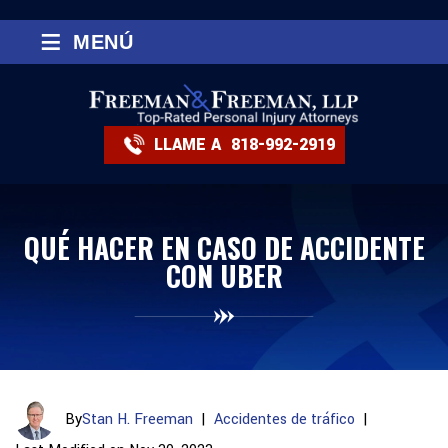
≡
MENÚ
LLAME A
818-992-2919
QUÉ HACER EN CASO DE ACCIDENTE
CON UBER
By
Stan H. Freeman
|
Accidentes de tráfico
|