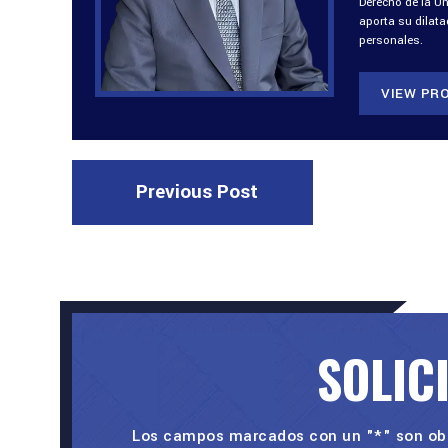
Derecho de la U
aporta su dilat
personales.
VIEW PRO
Previous Post
SOLIC
Los campos marcados con un "*" son obl