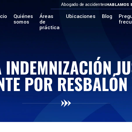
Abogado de accidentes
HABLAMOS 
icio
Quiénes
Áreas
Ubicaciones
Blog
Preg
somos
de
frec
práctica
 INDEMNIZACIÓN J
NTE POR RESBALÓN 