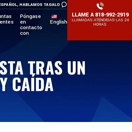
ESPAÑOL,
HABLAMOS TAGALO
LLAME A
818-992-2919
untas
Póngase
LLAMADAS ATENDIDAS LAS 24
uentes
en
English
HORAS.
contacto
con
USTA TRAS UN
Y CAÍDA