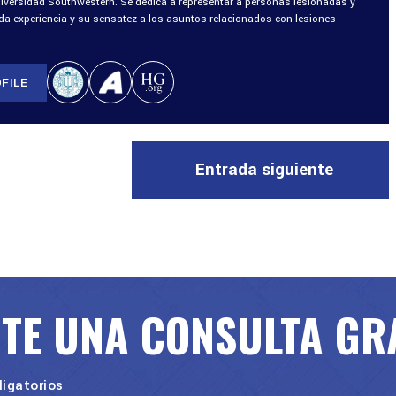
niversidad Southwestern. Se dedica a representar a personas lesionadas y
ada experiencia y su sensatez a los asuntos relacionados con lesiones
FILE
Entrada siguiente
ITE UNA CONSULTA GR
igatorios