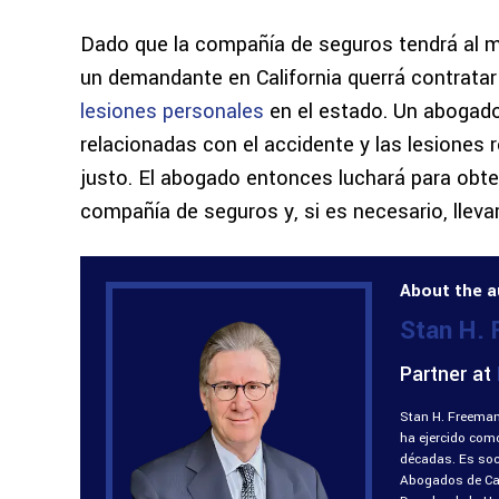
Dado que la compañía de seguros tendrá al m
un demandante en California querrá contratar
lesiones personales
en el estado. Un abogado
relacionadas con el accidente y las lesiones 
justo. El abogado entonces luchará para obten
compañía de seguros y, si es necesario, llevar 
About the a
Stan H.
Partner at
Stan H. Freeman
ha ejercido com
décadas. Es soci
Abogados de Cali