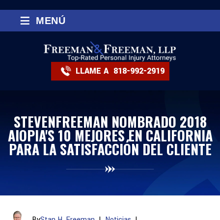
≡
MENÚ
LLAME A
818-992-2919
STEVENFREEMAN NOMBRADO 2018
AIOPIA'S 10 MEJORES EN CALIFORNIA
PARA LA SATISFACCIÓN DEL CLIENTE
By
Stan H. Freeman
|
Noticias
|