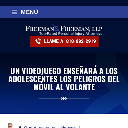
≡
MENÚ
LLAME A
818-992-2919
UN VIDEOJUEGO ENSEÑARÁ A LOS
ADOLESCENTES LOS PELIGROS DEL
MÓVIL AL VOLANTE
By
Stan H. Freeman
|
Noticias
|