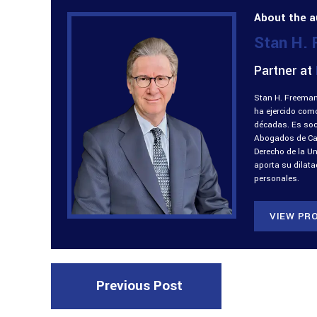
About the a
Stan H.
Partner at
Stan H. Freeman
ha ejercido com
décadas. Es soci
Abogados de Cali
Derecho de la U
aporta su dilat
personales.
VIEW PRO
Previous Post