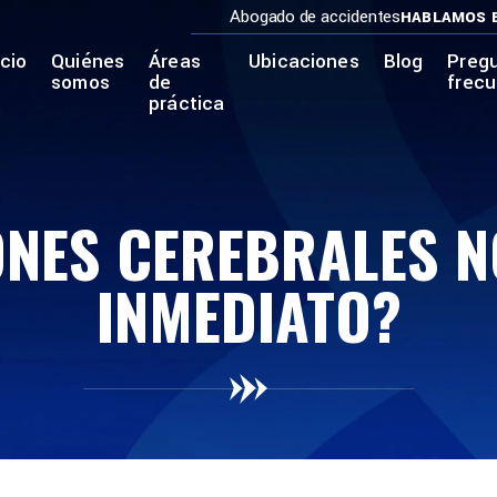
Abogado de accidentes
HABLAMOS 
icio
Quiénes
Áreas
Ubicaciones
Blog
Preg
somos
de
frec
práctica
IONES CEREBRALES 
INMEDIATO?