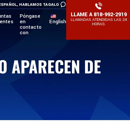
ESPAÑOL,
HABLAMOS TAGALO
LLAME A
818-992-2919
untas
Póngase
LLAMADAS ATENDIDAS LAS 24
uentes
en
English
HORAS.
contacto
con
NO APARECEN DE