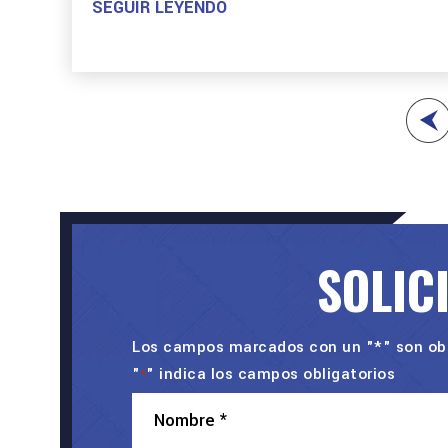
SEGUIR LEYENDO
Paginación
de
entradas
SOLIC
Los campos marcados con un "*" son obl
"
" indica los campos obligatorios
*