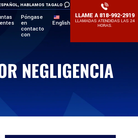
ESPAÑOL,
HABLAMOS TAGALO
LLAME A
818-992-2919
untas
Póngase
LLAMADAS ATENDIDAS LAS 24
uentes
en
English
HORAS.
contacto
con
OR NEGLIGENCIA