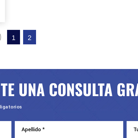
1
2
ITE UNA CONSULTA GR
igatorios