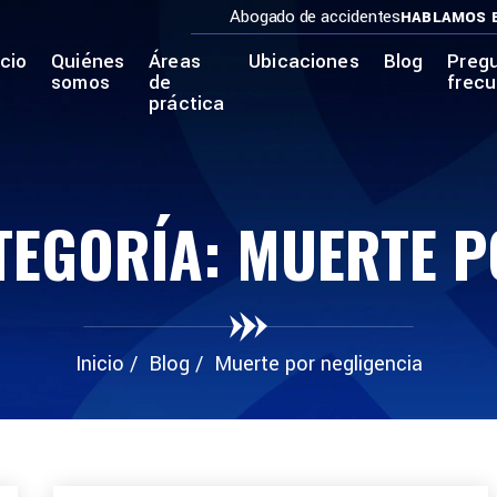
Abogado de accidentes
HABLAMOS 
icio
Quiénes
Áreas
Ubicaciones
Blog
Preg
somos
de
frec
práctica
TEGORÍA:
MUERTE P
Inicio
/
Blog
/
Muerte por negligencia