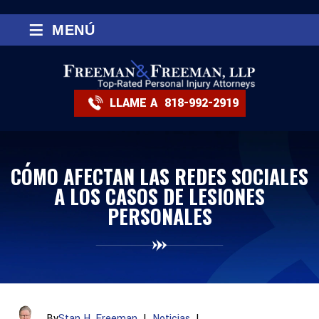
≡
MENÚ
LLAME A
818-992-2919
CÓMO AFECTAN LAS REDES SOCIALES
A LOS CASOS DE LESIONES
PERSONALES
By
Stan H. Freeman
|
Noticias
|