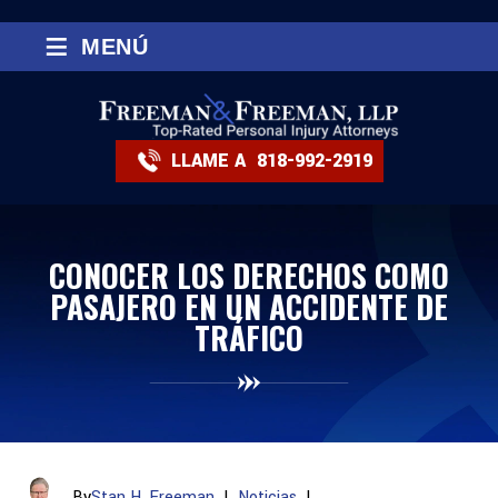
≡
MENÚ
LLAME A
818-992-2919
CONOCER LOS DERECHOS COMO
PASAJERO EN UN ACCIDENTE DE
TRÁFICO
By
Stan H. Freeman
|
Noticias
|