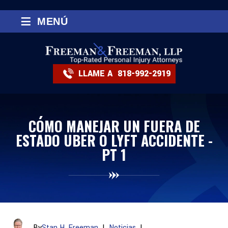
≡
MENÚ
LLAME A
818-992-2919
CÓMO MANEJAR UN FUERA DE
ESTADO UBER O LYFT ACCIDENTE -
PT 1
By
Stan H. Freeman
|
Noticias
|