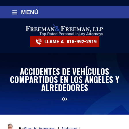
≡
MENÚ
LLAME A
818-992-2919
ACCIDENTES DE VEHÍCULOS
COMPARTIDOS EN LOS ÁNGELES Y
ALREDEDORES
By
Stan H. Freeman
|
Noticias
|