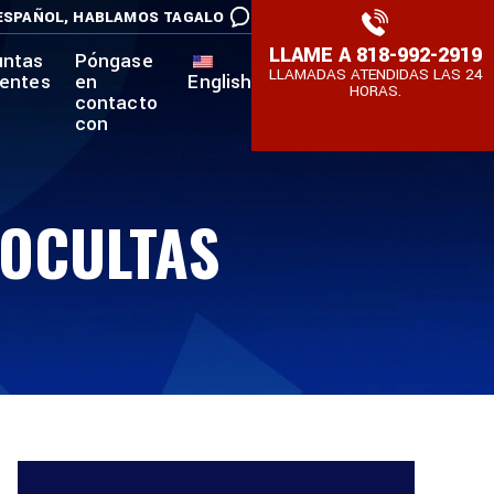
ESPAÑOL,
HABLAMOS TAGALO
LLAME A
818-992-2919
untas
Póngase
LLAMADAS ATENDIDAS LAS 24
uentes
en
English
HORAS.
contacto
con
 OCULTAS