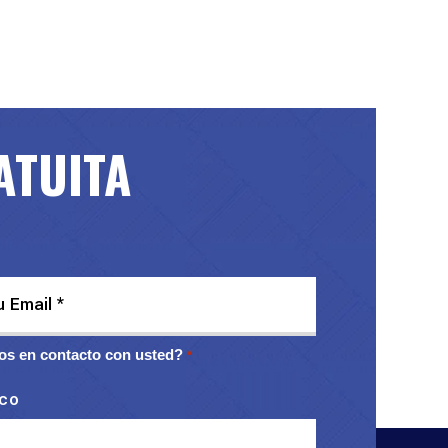
ATUITA
s en contacto con usted?
*
ico