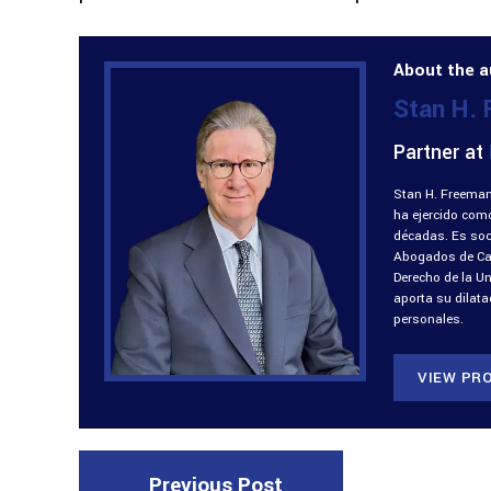
About the a
Stan H.
Partner at
Stan H. Freeman
ha ejercido com
décadas. Es soci
Abogados de Cali
Derecho de la U
aporta su dilat
personales.
VIEW PRO
Previous Post