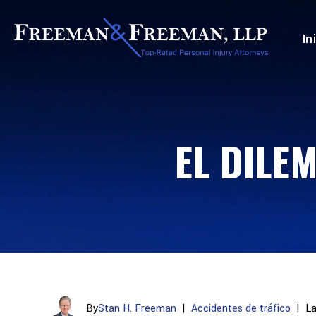
In
EL DILE
By
Stan H. Freeman
|
Accidentes de tráfico
|
La