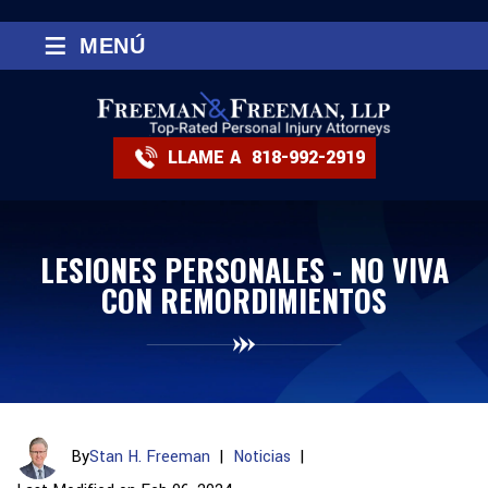
≡
MENÚ
LLAME A
818-992-2919
LESIONES PERSONALES - NO VIVA
CON REMORDIMIENTOS
By
Stan H. Freeman
|
Noticias
|