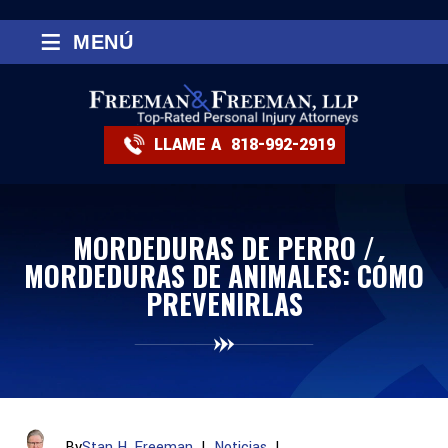
≡
MENÚ
LLAME A
818-992-2919
MORDEDURAS DE PERRO /
MORDEDURAS DE ANIMALES: CÓMO
PREVENIRLAS
By
Stan H. Freeman
|
Noticias
|