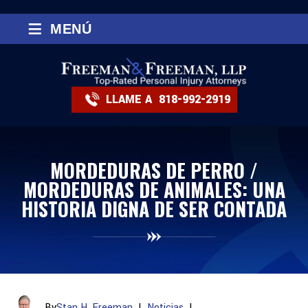
≡
MENÚ
LLAME A
818-992-2919
MORDEDURAS DE PERRO /
MORDEDURAS DE ANIMALES: UNA
HISTORIA DIGNA DE SER CONTADA
By
Stan H. Freeman
|
Noticias
|