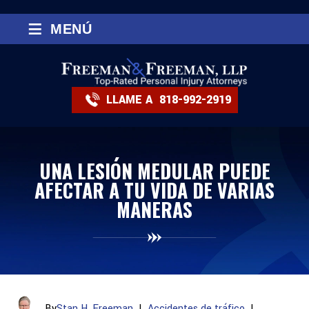
≡
MENÚ
LLAME A
818-992-2919
UNA LESIÓN MEDULAR PUEDE
AFECTAR A TU VIDA DE VARIAS
MANERAS
By
Stan H. Freeman
|
Accidentes de tráfico
|