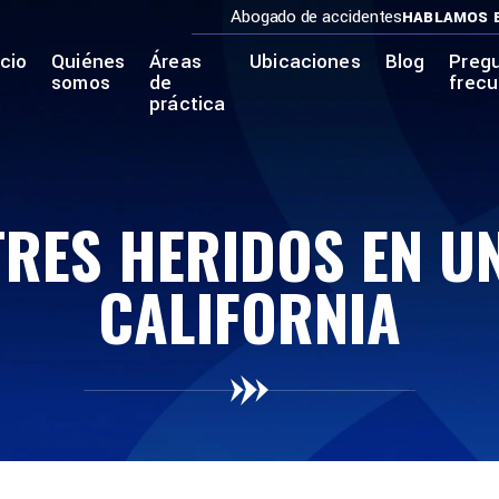
Abogado de accidentes
HABLAMOS 
icio
Quiénes
Áreas
Ubicaciones
Blog
Preg
somos
de
frec
práctica
RES HERIDOS EN U
CALIFORNIA