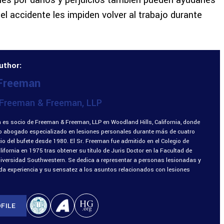
nes por daños y perjuicios también pueden ayudarles
 del accidente les impiden volver al trabajo durante
uthor:
 Freeman
Freeman & Freeman, LLP
 es socio de Freeman & Freeman, LLP en Woodland Hills, California, donde
o abogado especializado en lesiones personales durante más de cuatro
o del bufete desde 1980. El Sr. Freeman fue admitido en el Colegio de
fornia en 1975 tras obtener su título de Juris Doctor en la Facultad de
niversidad Southwestern. Se dedica a representar a personas lesionadas y
ada experiencia y su sensatez a los asuntos relacionados con lesiones
FILE