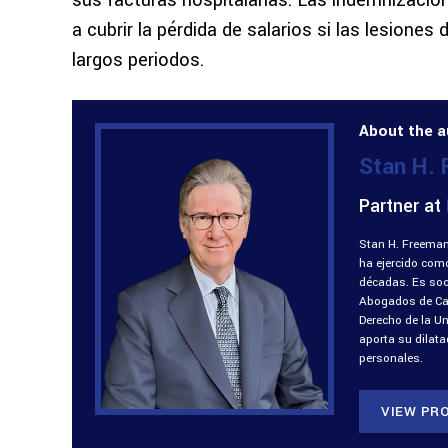
sus facturas hospitalarias. Las indemnizacio
a cubrir la pérdida de salarios si las lesiones
largos periodos.
About the a
Stan H.
Partner at
Stan H. Freeman
ha ejercido com
décadas. Es soci
Abogados de Cali
Derecho de la U
aporta su dilat
personales.
VIEW PRO