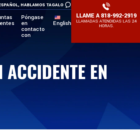
ESPAÑOL,
HABLAMOS TAGALO
LLAME A
818-992-2919
untas
Póngase
LLAMADAS ATENDIDAS LAS 24
uentes
en
English
HORAS.
contacto
con
N ACCIDENTE EN