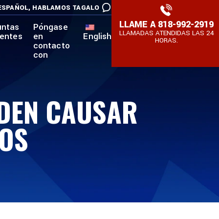
ESPAÑOL,
HABLAMOS TAGALO
LLAME A
818-992-2919
untas
Póngase
LLAMADAS ATENDIDAS LAS 24
uentes
en
English
HORAS.
contacto
con
EDEN CAUSAR
OS