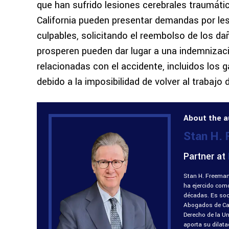
que han sufrido lesiones cerebrales traumáti
California pueden presentar demandas por le
culpables, solicitando el reembolso de los d
prosperen pueden dar lugar a una indemnizació
relacionadas con el accidente, incluidos los 
debido a la imposibilidad de volver al trabaj
About the a
Stan H.
Partner at
Stan H. Freeman
ha ejercido com
décadas. Es soci
Abogados de Cali
Derecho de la U
aporta su dilat