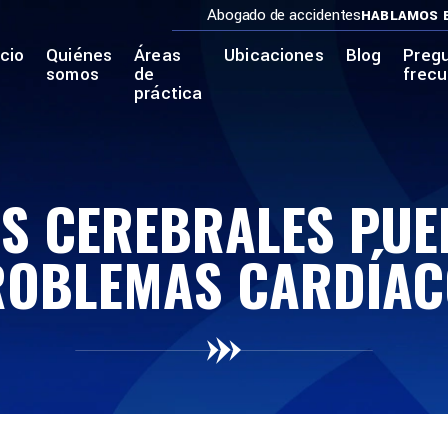
Abogado de accidentes
HABLAMOS 
icio
Quiénes
Áreas
Ubicaciones
Blog
Preg
somos
de
frec
práctica
ES CEREBRALES PU
ROBLEMAS CARDÍAC