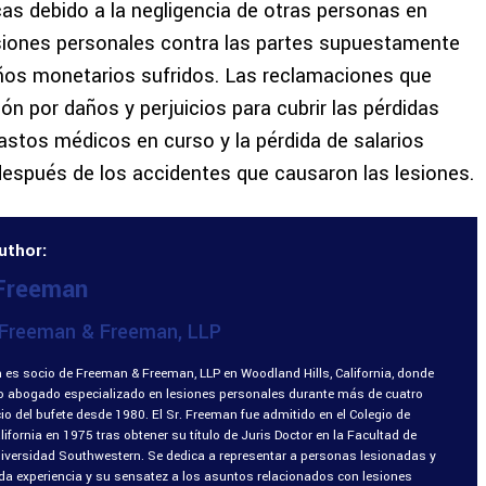
cas debido a la negligencia de otras personas en
siones personales contra las partes supuestamente
años monetarios sufridos. Las reclamaciones que
n por daños y perjuicios para cubrir las pérdidas
gastos médicos en curso y la pérdida de salarios
o después de los accidentes que causaron las lesiones.
uthor:
 Freeman
Freeman & Freeman, LLP
 es socio de Freeman & Freeman, LLP en Woodland Hills, California, donde
o abogado especializado en lesiones personales durante más de cuatro
o del bufete desde 1980. El Sr. Freeman fue admitido en el Colegio de
fornia en 1975 tras obtener su título de Juris Doctor en la Facultad de
niversidad Southwestern. Se dedica a representar a personas lesionadas y
ada experiencia y su sensatez a los asuntos relacionados con lesiones