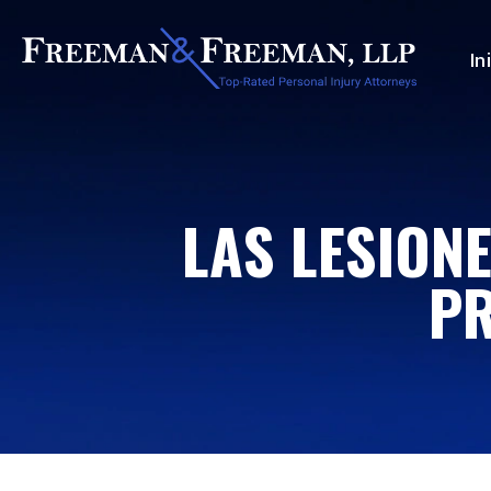
In
LAS LESION
P