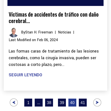
Víctimas de accidentes de tráfico con daño
cerebral...
By
Stan H. Freeman
|
Noticias
|
Last Modified on Feb 06, 2024
Las formas caras de tratamiento de las lesiones
cerebrales, como la cirugía invasiva, pueden ser
costosas a corto plazo, pero...
SEGUIR LEYENDO
Paginación
1
...
38
39
40
41
de