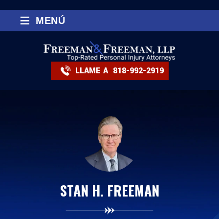
≡
MENÚ
LLAME A
818-992-2919
STAN H. FREEMAN