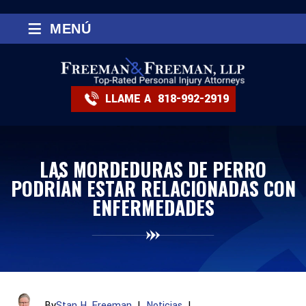
≡
MENÚ
LLAME A
818-992-2919
LAS MORDEDURAS DE PERRO
PODRÍAN ESTAR RELACIONADAS CON
ENFERMEDADES
By
Stan H. Freeman
|
Noticias
|