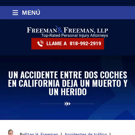
≡
MENÚ
LLAME A
818-992-2919
UN ACCIDENTE ENTRE DOS COCHES
EN CALIFORNIA DEJA UN MUERTO Y
UN HERIDO
By
Stan H. Freeman
|
Accidentes de tráfico
|