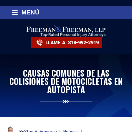
≡
MENÚ
LLAME A
818-992-2919
CAUSAS COMUNES DE LAS
COLISIONES DE MOTOCICLETAS EN
AUTOPISTA
By
Stan H. Freeman
|
Noticias
|