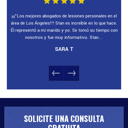
ado!
¡¡¡"Los mejores abogados de lesiones personales en el
"E
ra
área de Los Ángeles!!! Stan es increíble en lo que hace.
au
yuda
Él representó a mi marido y yo. Se tomó su tiempo con
nosotros y fue muy informativo. Stan...
SARA T
SOLICITE UNA CONSULTA
GRATUITA