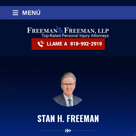
≡
MENÚ
LLAME A
818-992-2919
STAN H. FREEMAN