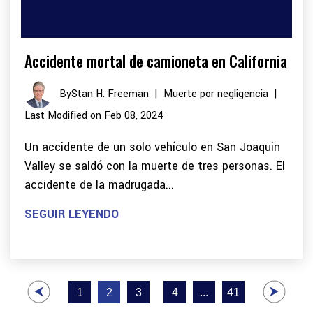
Accidente mortal de camioneta en California
By
Stan H. Freeman
|
Muerte por negligencia
|
Last Modified on Feb 08, 2024
Un accidente de un solo vehículo en San Joaquin
Valley se saldó con la muerte de tres personas. El
accidente de la madrugada...
SEGUIR LEYENDO
Paginación
1
2
3
4
...
41
de